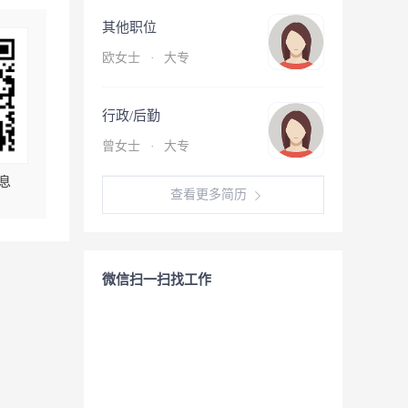
其他职位
欧女士
·
大专
行政/后勤
曾女士
·
大专
息
查看更多简历
微信扫一扫找工作