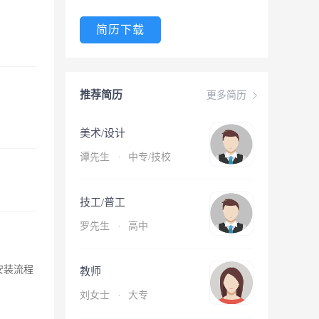
简历下载
推荐简历
更多简历
美术/设计
谭先生
·
中专/技校
技工/普工
罗先生
·
高中
对安装流程
教师
刘女士
·
大专