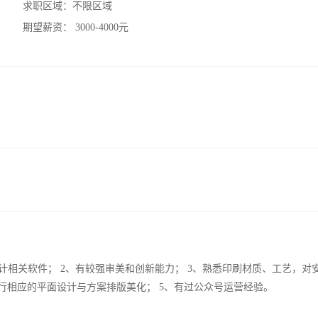
求职区域：
不限区域
期望薪资：
3000-4000元
Coreldraw等设计相关软件； 2、有较强审美和创新能力； 3、熟悉印刷材质、工艺，
行相应的平面设计与方案排版美化； 5、有过公众号运营经验。